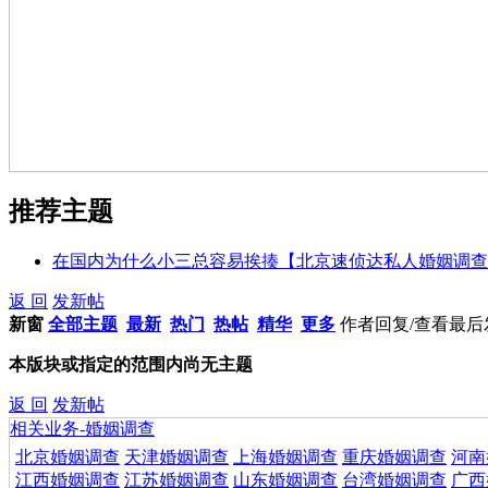
推荐主题
在国内为什么小三总容易挨揍【北京速侦达私人婚姻调查
返 回
发新帖
新窗
全部主题
最新
热门
热帖
精华
更多
作者
回复/查看
最后
本版块或指定的范围内尚无主题
返 回
发新帖
相关业务-婚姻调查
北京婚姻调查
天津婚姻调查
上海婚姻调查
重庆婚姻调查
河南
江西婚姻调查
江苏婚姻调查
山东婚姻调查
台湾婚姻调查
广西