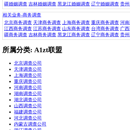
疆婚姻调查
吉林婚姻调查
黑龙江婚姻调查
辽宁婚姻调查
贵州
相关业务-商务调查
北京商务调查
天津商务调查
上海商务调查
重庆商务调查
河南
江西商务调查
江苏商务调查
山东商务调查
台湾商务调查
广西
疆商务调查
吉林商务调查
黑龙江商务调查
辽宁商务调查
贵州
所属分类: A1zt联盟
北京调查公司
天津调查公司
上海调查公司
重庆调查公司
河南调查公司
湖南调查公司
湖北调查公司
山西调查公司
福建调查公司
河北调查公司
内蒙古调查公司