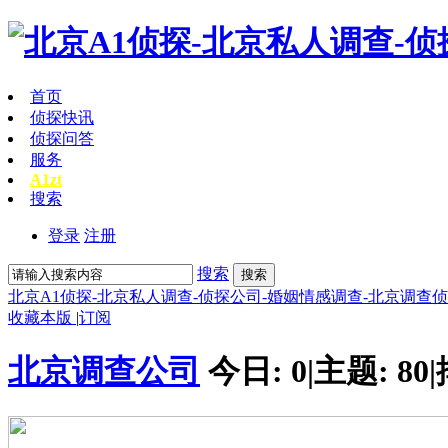
首页
侦探快讯
侦探问答
服务
A1zt
搜索
登录
注册
搜索
搜索
北京A1侦探-北京私人调查-侦探公司-婚姻情感调查-北京调查
收藏本版
|
订阅
北京调查公司
今日:
0
|
主题:
80
|