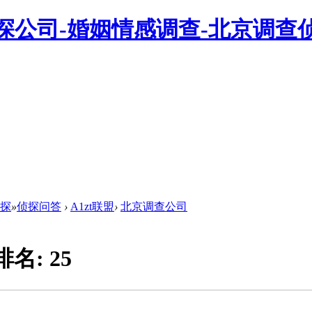
侦探
»
侦探问答
›
A1zt联盟
›
北京调查公司
排名:
25