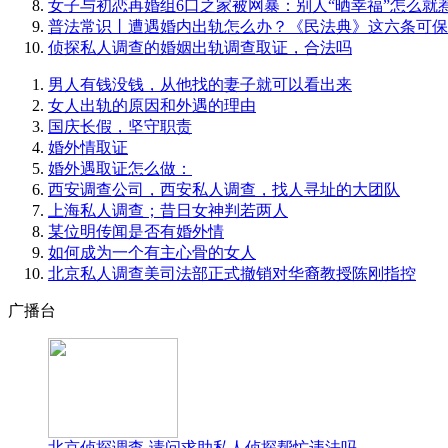
女子与初恋再婚组6口之家被网暴：别人“晒幸福”怎么就
普法常识丨遭遇婚内出轨怎么办？《民法典》这六条可保
侦探私人调查的婚姻出轨调查取证，合法吗
男人有钱没钱，从他找的妻子就可以看出来
女人出轨的原因和外遇的理由
国庆长假，坚守职责
婚外情取证
婚外遇取证怎么做：
西安调查公司，西安私人调查，找人寻址的大团队
上海私人调查；昔日女神判若两人
某位明传闻是否有婚外情
如何成为一个有主心骨的女人
北京私人调查美司法部正式撤销对华裔教授陈刚指控
广播台
北京侦探调查-请问求助私人侦探帮忙违法吗