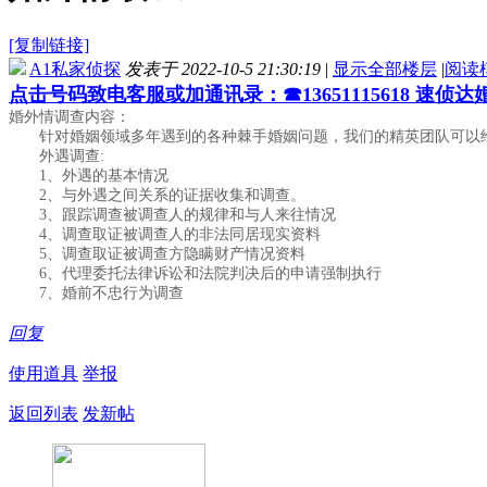
[复制链接]
A1私家侦探
发表于 2022-10-5 21:30:19
|
显示全部楼层
|
阅读
点击号码致电客服或加通讯录：☎13651115618 速侦
婚外情调查内容：
针对婚姻领域多年遇到的各种棘手婚姻问题，我们的精英团队可以给
外遇调查:
1、外遇的基本情况
2、与外遇之间关系的证据收集和调查。
3、跟踪调查被调查人的规律和与人来往情况
4、调查取证被调查人的非法同居现实资料
5、调查取证被调查方隐瞒财产情况资料
6、代理委托法律诉讼和法院判决后的申请强制执行
7、婚前不忠行为调查
回复
使用道具
举报
返回列表
发新帖