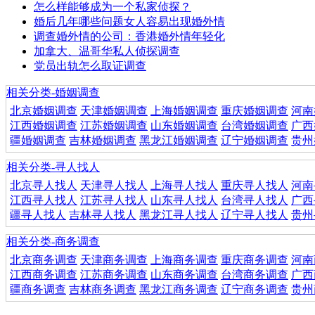
怎么样能够成为一个私家侦探？
婚后几年哪些问题女人容易出现婚外情
调查婚外情的公司：香港婚外情年轻化
加拿大、温哥华私人侦探调查
党员出轨怎么取证调查
相关分类-婚姻调查
北京婚姻调查
天津婚姻调查
上海婚姻调查
重庆婚姻调查
河南
江西婚姻调查
江苏婚姻调查
山东婚姻调查
台湾婚姻调查
广西
疆婚姻调查
吉林婚姻调查
黑龙江婚姻调查
辽宁婚姻调查
贵州
相关分类-寻人找人
北京寻人找人
天津寻人找人
上海寻人找人
重庆寻人找人
河南
江西寻人找人
江苏寻人找人
山东寻人找人
台湾寻人找人
广西
疆寻人找人
吉林寻人找人
黑龙江寻人找人
辽宁寻人找人
贵州
相关分类-商务调查
北京商务调查
天津商务调查
上海商务调查
重庆商务调查
河南
江西商务调查
江苏商务调查
山东商务调查
台湾商务调查
广西
疆商务调查
吉林商务调查
黑龙江商务调查
辽宁商务调查
贵州