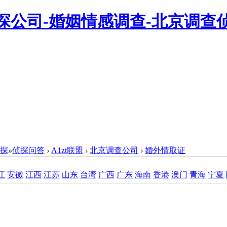
侦探
»
侦探问答
›
A1zt联盟
›
北京调查公司
›
婚外情取证
江
安徽
江西
江苏
山东
台湾
广西
广东
海南
香港
澳门
青海
宁夏