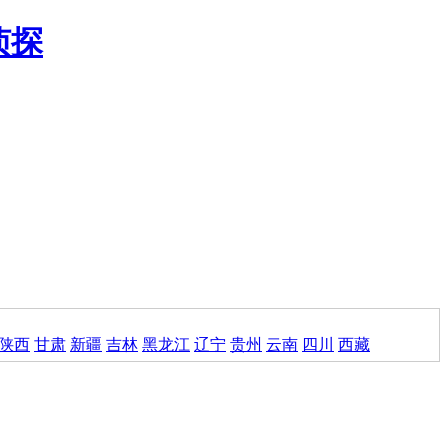
陕西
甘肃
新疆
吉林
黑龙江
辽宁
贵州
云南
四川
西藏