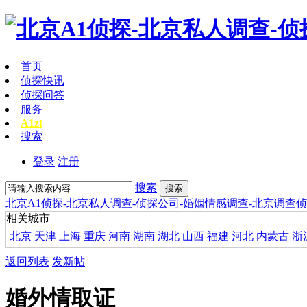
首页
侦探快讯
侦探问答
服务
A1zt
搜索
登录
注册
搜索
搜索
北京A1侦探-北京私人调查-侦探公司-婚姻情感调查-北京调查
相关城市
北京
天津
上海
重庆
河南
湖南
湖北
山西
福建
河北
内蒙古
浙
返回列表
发新帖
婚外情取证