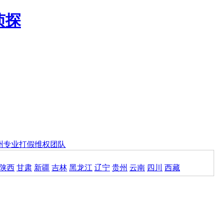
州专业打假维权团队
陕西
甘肃
新疆
吉林
黑龙江
辽宁
贵州
云南
四川
西藏