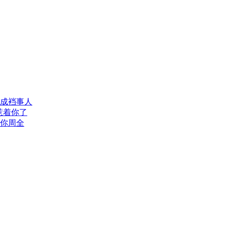
成裆事人
惹着你了
你周全