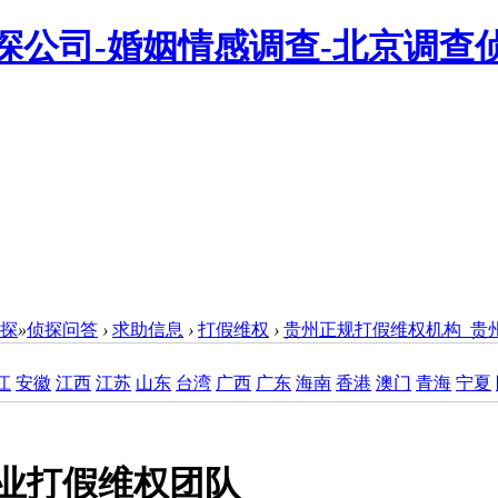
侦探
»
侦探问答
›
求助信息
›
打假维权
›
贵州正规打假维权机构_贵
江
安徽
江西
江苏
山东
台湾
广西
广东
海南
香港
澳门
青海
宁夏
业打假维权团队