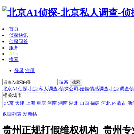
首页
侦探快讯
侦探问答
服务
A1zt
搜索
登录
注册
搜索
搜索
北京A1侦探-北京私人调查-侦探公司-婚姻情感调查-北京调查
相关城市
北京
天津
上海
重庆
河南
湖南
湖北
山西
福建
河北
内蒙古
浙
返回列表
发新帖
贵州正规打假维权机构_贵州专