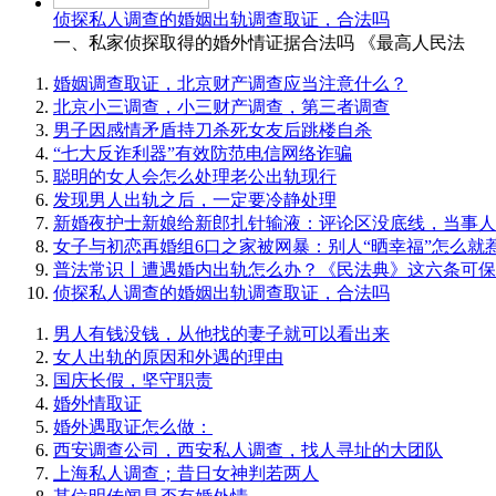
侦探私人调查的婚姻出轨调查取证，合法吗
一、私家侦探取得的婚外情证据合法吗 《最高人民法
婚姻调查取证，北京财产调查应当注意什么？
北京小三调查，小三财产调查，第三者调查
男子因感情矛盾持刀杀死女友后跳楼自杀
“七大反诈利器”有效防范电信网络诈骗
聪明的女人会怎么处理老公出轨现行
发现男人出轨之后，一定要冷静处理
新婚夜护士新娘给新郎扎针输液：评论区没底线，当事人
女子与初恋再婚组6口之家被网暴：别人“晒幸福”怎么就
普法常识丨遭遇婚内出轨怎么办？《民法典》这六条可保
侦探私人调查的婚姻出轨调查取证，合法吗
男人有钱没钱，从他找的妻子就可以看出来
女人出轨的原因和外遇的理由
国庆长假，坚守职责
婚外情取证
婚外遇取证怎么做：
西安调查公司，西安私人调查，找人寻址的大团队
上海私人调查；昔日女神判若两人