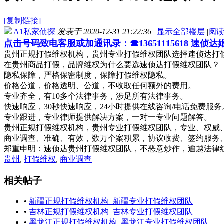
[复制链接]
A1私家侦探
发表于 2020-12-31 21:22:36
|
显示全部楼层
|
阅
点击号码致电客服或加通讯录：☎13651115618 速侦
贵州正规打假维权机构，贵州专业打假维权团队选择速侦达打假维权团
在贵州商品打假，品牌维权为什么要选速侦达打假维权团队？
隐私保障，严格保密制度，保障打假维权隐私。
价格公道，价格透明、公道，不收取任何额外的费用。
专业齐全，有10多个法律事务，涉足所有法律事务。
快速响应，30秒快速响应，24小时提供在线咨询/电话免费服务
专业跟进，专业律师提供解决方案，一对一专业问题解答。
贵州正规打假维权机构，贵州专业打假维权团队，专业、权威
商业调查、准确、有效，数万个案积累，协议收费、签约服务
郑重申明：速侦达贵州打假维权团队，不恶意炒作，逾越法律
贵州
,
打假维权
,
商业调查
相关帖子
•
新疆正规打假维权机构_新疆专业打假维权团队
•
吉林正规打假维权机构_吉林专业打假维权团队
•
黑龙江正规打假维权机构_黑龙江专业打假维权团队