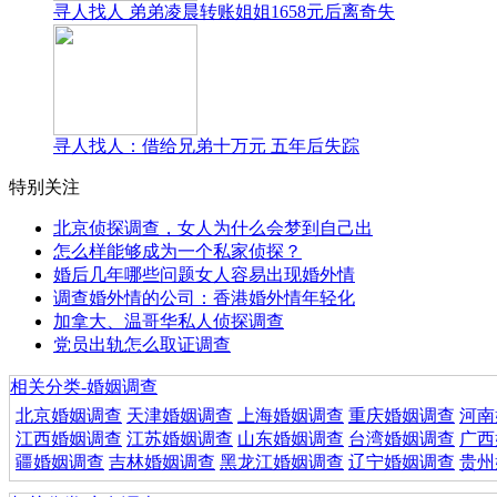
寻人找人 弟弟凌晨转账姐姐1658元后离奇失
寻人找人：借给兄弟十万元 五年后失踪
特别关注
北京侦探调查，女人为什么会梦到自己出
怎么样能够成为一个私家侦探？
婚后几年哪些问题女人容易出现婚外情
调查婚外情的公司：香港婚外情年轻化
加拿大、温哥华私人侦探调查
党员出轨怎么取证调查
相关分类-婚姻调查
北京婚姻调查
天津婚姻调查
上海婚姻调查
重庆婚姻调查
河南
江西婚姻调查
江苏婚姻调查
山东婚姻调查
台湾婚姻调查
广西
疆婚姻调查
吉林婚姻调查
黑龙江婚姻调查
辽宁婚姻调查
贵州