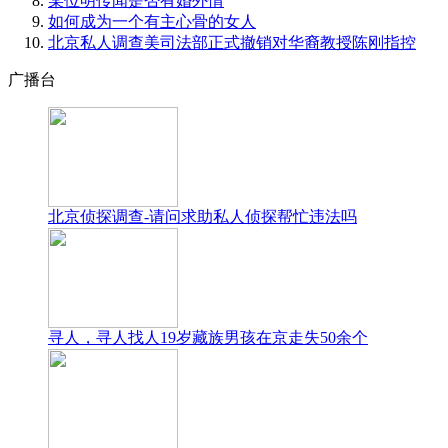
某位明传闻是否有婚外情
如何成为一个有主心骨的女人
北京私人调查美司法部正式撤销对华裔教授陈刚指控
广播台
北京侦探调查-请问求助私人侦探帮忙违法吗
寻人，寻人找人19岁藏族男孩在京走失50余个