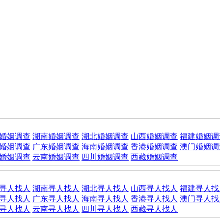
婚姻调查
湖南婚姻调查
湖北婚姻调查
山西婚姻调查
福建婚姻调
婚姻调查
广东婚姻调查
海南婚姻调查
香港婚姻调查
澳门婚姻调
婚姻调查
云南婚姻调查
四川婚姻调查
西藏婚姻调查
寻人找人
湖南寻人找人
湖北寻人找人
山西寻人找人
福建寻人找
寻人找人
广东寻人找人
海南寻人找人
香港寻人找人
澳门寻人找
寻人找人
云南寻人找人
四川寻人找人
西藏寻人找人