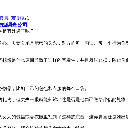
楼层
|
阅读模式
达婚姻调查公司
至是有外遇了呢？
关心。夫妻关系是亲密的关系，对方的每一句话、每一个行为你
真想想是什么原因导致了这样的事发生，并且及时止损，防止你
身物品，比如自己的包包和衣服的每个口袋。
的礼物，但丈夫一眼就能分辨出这是否是他自己送给伴侣的礼物
从女人的包里或者衣服里找到了这样的东西，这毋庸置疑是她出
更换衣服，那么这样的行为会十分令人怀疑。