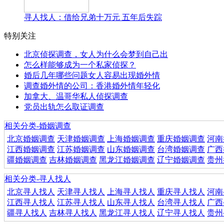
寻人找人：借给兄弟十万元 五年后失踪
特别关注
北京侦探调查，女人为什么会梦到自己出
怎么样能够成为一个私家侦探？
婚后几年哪些问题女人容易出现婚外情
调查婚外情的公司：香港婚外情年轻化
加拿大、温哥华私人侦探调查
党员出轨怎么取证调查
相关分类-婚姻调查
北京婚姻调查
天津婚姻调查
上海婚姻调查
重庆婚姻调查
河南
江西婚姻调查
江苏婚姻调查
山东婚姻调查
台湾婚姻调查
广西
疆婚姻调查
吉林婚姻调查
黑龙江婚姻调查
辽宁婚姻调查
贵州
相关分类-寻人找人
北京寻人找人
天津寻人找人
上海寻人找人
重庆寻人找人
河南
江西寻人找人
江苏寻人找人
山东寻人找人
台湾寻人找人
广西
疆寻人找人
吉林寻人找人
黑龙江寻人找人
辽宁寻人找人
贵州