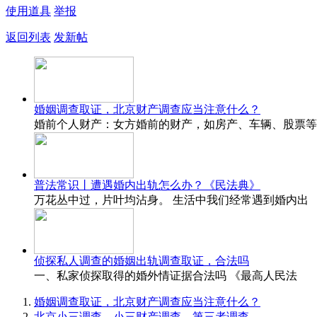
使用道具
举报
返回列表
发新帖
婚姻调查取证，北京财产调查应当注意什么？
婚前个人财产：女方婚前的财产，如房产、车辆、股票等
普法常识丨遭遇婚内出轨怎么办？《民法典》
万花丛中过，片叶均沾身。 生活中我们经常遇到婚内出
侦探私人调查的婚姻出轨调查取证，合法吗
一、私家侦探取得的婚外情证据合法吗 《最高人民法
婚姻调查取证，北京财产调查应当注意什么？
北京小三调查，小三财产调查，第三者调查