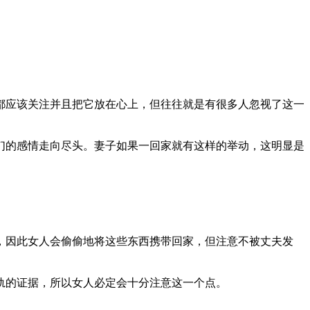
都应该关注并且把它放在心上，但往往就是有很多人忽视了这一
们的感情走向尽头。妻子如果一回家就有这样的举动，这明显是
，因此女人会偷偷地将这些东西携带回家，但注意不被丈夫发
轨的证据，所以女人必定会十分注意这一个点。