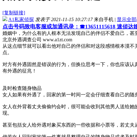
[复制链接]
A1私家侦探
发表于 2021-11-15 10:27:17
来自手机
|
显示全部
点击号码致电客服或加通讯录：☎13651115618 速侦
婚姻中，为什么有的人根本无法发现自己的伴侣不爱自己，甚
北京外遇调查公司 www.a1zt.com
从这点细节就可以看出他对自己的伴侣和对这段感情根本漠不
点。
对方有外遇固然是错误的行为，但换位思考一下，你也应该认
有外遇的征兆！
及时检查随身物品
女人如果有外遇了，回家的第一时间一定会仔细查看自己的随
女人在外背着丈夫偷偷约会时，很可能会收到其他男人送给她
现。
甚至包括女人给外遇对象买东西的一些收据和小票等，若丈夫
倘若女人回到家的第一件事就是整理自己的随身物品或者及时