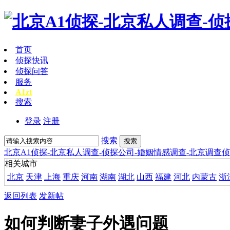
首页
侦探快讯
侦探问答
服务
A1zt
搜索
登录
注册
搜索
搜索
北京A1侦探-北京私人调查-侦探公司-婚姻情感调查-北京调查
相关城市
北京
天津
上海
重庆
河南
湖南
湖北
山西
福建
河北
内蒙古
浙
返回列表
发新帖
如何判断妻子外遇问题