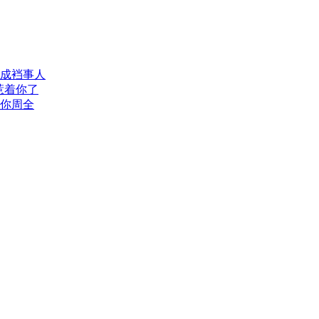
成裆事人
惹着你了
你周全