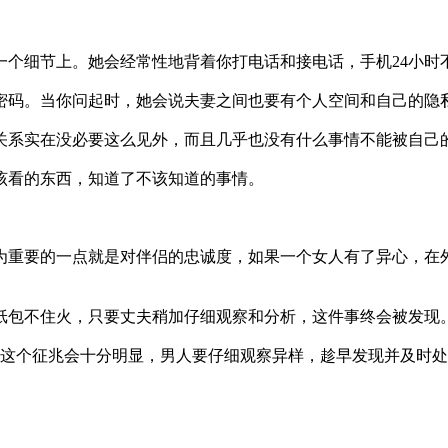
一个细节上。她会经常性地背着你打电话和接电话，手机24小时
密码。当你问起时，她会说夫妻之间也要有个人空间和自己的隐
关系实在没必要这么见外，而且几乎也没有什么事情不能被自己
该看的东西，知道了不该知道的事情。
为重要的一点就是对伴侣的忠诚度，如果一个女人有了异心，在
纸包不住火，只要丈夫稍加仔细观察和分析，这件事终会被发现
，这个征兆会十分明显，男人要仔细观察异样，趁早发现并及时