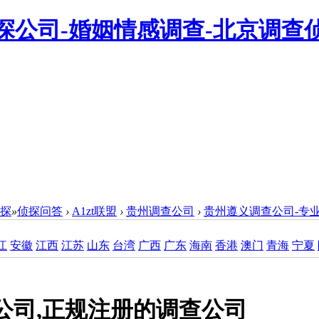
侦探
»
侦探问答
›
A1zt联盟
›
贵州调查公司
›
贵州遵义调查公司-专
江
安徽
江西
江苏
山东
台湾
广西
广东
海南
香港
澳门
青海
宁夏
公司,正规注册的调查公司