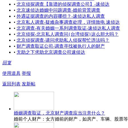
•
北京侦探调查【靠谱的侦探调查公司】-速侦达
•
北京速侦达婚姻中问题调查-婚前背景调查
•
外遇证据调查的内容哪些？-速侦达私人调查
•
北京私人调查-疑难杂事调查处理，详情致电 速侦达
•
北京调查-有关婚姻一系列调查取证-速侦达私人调查
•
北京侦探-北京私人调查问{台湾侦探}这么胆大吗？
•
北京侦探调查-请问求助私人侦探帮忙违法吗？
•
财产调查取证公司-调查寻找被执行人的财产
•
无助之下求助北京调查公司速侦达
回复
使用道具
举报
返回列表
发新帖
婚姻调查取证，北京财产调查应当注意什么？
婚前个人财产：女方婚前的财产，如房产、车辆、股票等