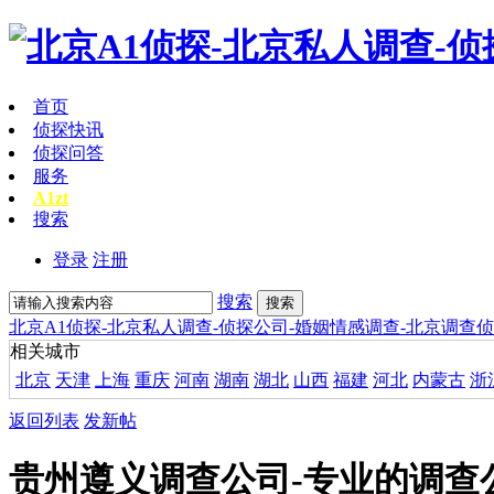
首页
侦探快讯
侦探问答
服务
A1zt
搜索
登录
注册
搜索
搜索
北京A1侦探-北京私人调查-侦探公司-婚姻情感调查-北京调查
相关城市
北京
天津
上海
重庆
河南
湖南
湖北
山西
福建
河北
内蒙古
浙
返回列表
发新帖
贵州遵义调查公司-专业的调查