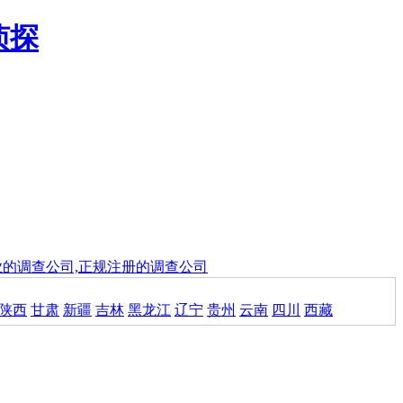
业的调查公司,正规注册的调查公司
陕西
甘肃
新疆
吉林
黑龙江
辽宁
贵州
云南
四川
西藏