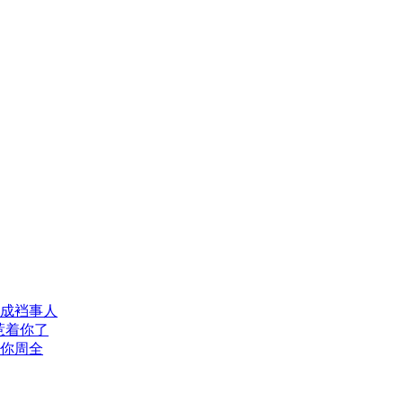
成裆事人
惹着你了
你周全