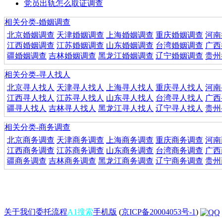
党员出轨怎么取证调查
相关分类-婚姻调查
北京婚姻调查
天津婚姻调查
上海婚姻调查
重庆婚姻调查
河南
江西婚姻调查
江苏婚姻调查
山东婚姻调查
台湾婚姻调查
广西
疆婚姻调查
吉林婚姻调查
黑龙江婚姻调查
辽宁婚姻调查
贵州
相关分类-寻人找人
北京寻人找人
天津寻人找人
上海寻人找人
重庆寻人找人
河南
江西寻人找人
江苏寻人找人
山东寻人找人
台湾寻人找人
广西
疆寻人找人
吉林寻人找人
黑龙江寻人找人
辽宁寻人找人
贵州
相关分类-商务调查
北京商务调查
天津商务调查
上海商务调查
重庆商务调查
河南
江西商务调查
江苏商务调查
山东商务调查
台湾商务调查
广西
疆商务调查
吉林商务调查
黑龙江商务调查
辽宁商务调查
贵州
关于我们
委托流程
A1搜索
手机版
(
京ICP备20004053号-1
)