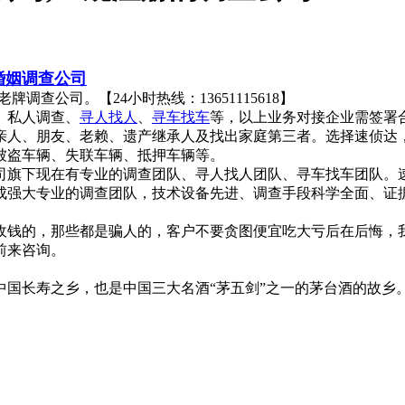
达婚姻调查公司
查公司。【24小时热线：13651115618】
、私人调查、
寻人找人
、
寻车找车
等，以上业务对接企业需签署
亲人、朋友、老赖、遗产继承人及找出家庭第三者。选择速侦达
被盗车辆、失联车辆、抵押车辆等。
司旗下现在有专业的调查团队、寻人找人团队、寻车找车团队。
成强大专业的调查团队，技术设备先进、调查手段科学全面、证
收钱的，那些都是骗人的，客户不要贪图便宜吃大亏后在后悔，
前来咨询。
国长寿之乡，也是中国三大名酒“茅五剑”之一的茅台酒的故乡