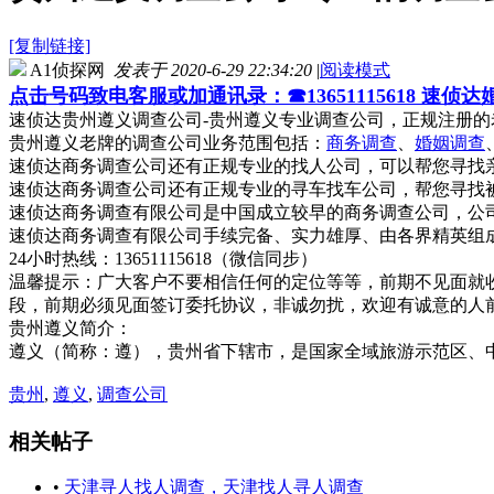
[复制链接]
A1侦探网
发表于 2020-6-29 22:34:20
|
阅读模式
点击号码致电客服或加通讯录：☎13651115618 速侦
速侦达贵州遵义调查公司-贵州遵义专业调查公司，正规注册的老牌调
贵州遵义老牌的调查公司业务范围包括：
商务调查
、
婚姻调查
速侦达商务调查公司还有正规专业的找人公司，可以帮您寻找
速侦达商务调查公司还有正规专业的寻车找车公司，帮您寻找
速侦达商务调查有限公司是中国成立较早的商务调查公司，公
速侦达商务调查有限公司手续完备、实力雄厚、由各界精英组
24小时热线：13651115618（微信同步）
温馨提示：广大客户不要相信任何的定位等等，前期不见面就
段，前期必须见面签订委托协议，非诚勿扰，欢迎有诚意的人
贵州遵义简介：
遵义（简称：遵），贵州省下辖市，是国家全域旅游示范区、中
贵州
,
遵义
,
调查公司
相关帖子
•
天津寻人找人调查，天津找人寻人调查