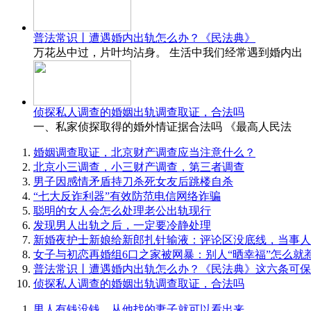
普法常识丨遭遇婚内出轨怎么办？《民法典》
万花丛中过，片叶均沾身。 生活中我们经常遇到婚内出
侦探私人调查的婚姻出轨调查取证，合法吗
一、私家侦探取得的婚外情证据合法吗 《最高人民法
婚姻调查取证，北京财产调查应当注意什么？
北京小三调查，小三财产调查，第三者调查
男子因感情矛盾持刀杀死女友后跳楼自杀
“七大反诈利器”有效防范电信网络诈骗
聪明的女人会怎么处理老公出轨现行
发现男人出轨之后，一定要冷静处理
新婚夜护士新娘给新郎扎针输液：评论区没底线，当事人
女子与初恋再婚组6口之家被网暴：别人“晒幸福”怎么就
普法常识丨遭遇婚内出轨怎么办？《民法典》这六条可保
侦探私人调查的婚姻出轨调查取证，合法吗
男人有钱没钱，从他找的妻子就可以看出来